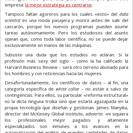
empresa:
la mejor estrategia es centrarse
.
Tampoco faltan agoreros para los cuales «esto» del
data
scientist
es una moda pasajera y morirá antes de salir del
cascarón, porque los nuevos programas pueden asumir
tareas autónomamente. Pero los estudiosos del asunto
opinan que, como toda labor científica, no se puede dejar
exclusivamente en manos de las máquinas.
Subsiste una duda que los estudios no aclaran. Si la
profesión más sexy del siglo – como la ha calificado la
Harvard Business Review – será otro terreno abonado para
los hombres y con reticencias hacia las mujeres.
Desafortunadamente, los científicos de datos – al fin, una
categoría específica de
white collar
– no están a salvo de
contingencias. Para ellos, su particular «reforma estructural»
no la dicta ninguna troika sino que estaría agazapada en la
propia tecnología que diseñan y gestionan. James Manyika,
director del McKinsey Global Institute, advierte: «ni siquiera
los profesionales mejor pagados y altamente
especializados son inmunes a los avances en la
automatización del análisis de grandes cantidades de datos