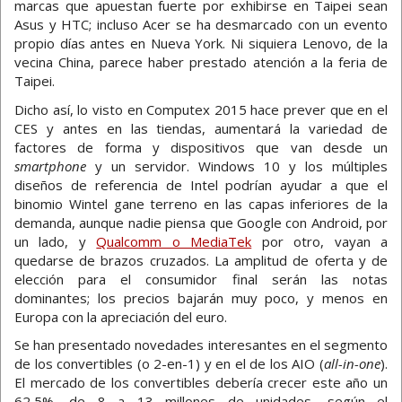
marcas que apuestan fuerte por exhibirse en Taipei sean
Asus y HTC; incluso Acer se ha desmarcado con un evento
propio días antes en Nueva York. Ni siquiera Lenovo, de la
vecina China, parece haber prestado atención a la feria de
Taipei.
Dicho así, lo visto en Computex 2015 hace prever que en el
CES y antes en las tiendas, aumentará la variedad de
factores de forma y dispositivos que van desde un
smartphone
y un servidor. Windows 10 y los múltiples
diseños de referencia de Intel podrían ayudar a que el
binomio Wintel gane terreno en las capas inferiores de la
demanda, aunque nadie piensa que Google con Android, por
un lado, y
Qualcomm o MediaTek
por otro, vayan a
quedarse de brazos cruzados. La amplitud de oferta y de
elección para el consumidor final serán las notas
dominantes; los precios bajarán muy poco, y menos en
Europa con la apreciación del euro.
Se han presentado novedades interesantes en el segmento
de los convertibles (o 2-en-1) y en el de los AIO (
all-in-one
).
El mercado de los convertibles debería crecer este año un
62,5%, de 8 a 13 millones de unidades, según el