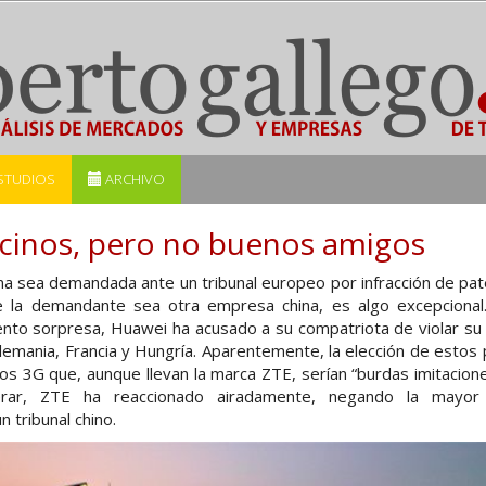
STUDIOS
ARCHIVO
ecinos, pero no buenos amigos
a sea demandada ante un tribunal europeo por infracción de pate
ue la demandante sea otra empresa china, es algo excepcional
ento sorpresa, Huawei ha acusado a su compatriota de violar su 
Alemania, Francia y Hungría. Aparentemente, la elección de estos
vos 3G que, aunque llevan la marca ZTE, serían “burdas imitacione
ar, ZTE ha reaccionado airadamente, negando la mayor
 tribunal chino.