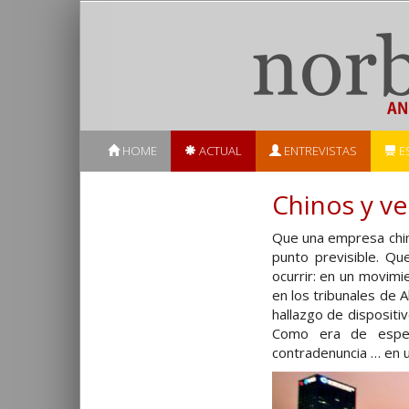
HOME
ACTUAL
ENTREVISTAS
E
Chinos y v
Que una empresa chin
punto previsible. Q
ocurrir: en un movimi
en los tribunales de 
hallazgo de dispositi
Como era de esper
contradenuncia … en un