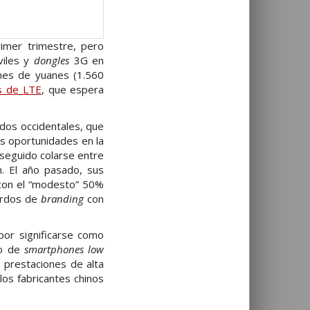
imer trimestre, pero
viles y
dongles
3G en
ones de yuanes (1.560
s de LTE
, que espera
dos occidentales, que
as oportunidades en la
nseguido colarse entre
n. El año pasado, sus
con el “modesto” 50%
uerdos de
branding
con
por significarse como
do de
smartphones low
prestaciones de alta
os fabricantes chinos