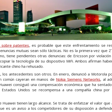
s sobre patentes
, es probable que este enfrentamiento se re
denuncias mutuas sean sólo tácticas. No es la primera vez que Z
smo, tiene pendientes otras denuncias: de Ericsson por violació
copiar la tecnología de su dispositivo MiFi. Ambos afirman hab
bricante chino ha rehusado.
, los antecedentes son otros. En enero, denunció a Motorola p
 en común cayeran en manos de
Nokia Siemens Networks
, al a
, Huawei consiguió una compensación económica que ha sentado
 Estados Unidos se recompensa a una compañía china por 
Huawei tienen largo alcance. Se trata de enfatizar el valor que
 que es un aviso a los competidores de su disposición a defend