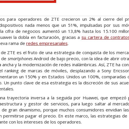
os para operadores de ZTE crecieron un 2% al cierre del pr
 dispositivos nada menos que un 51%, impulsadas por sus mó
 la cifra de negocios aumentó un 13,8% hasta los 15.100 mill
uawei la dobla en facturación, gracias a
su cartera de contrato
nueva rama de
redes empresariales
.
 de ZTE es el fruto de una estrategia de conquista de los merca
a de
smartphones
Android de bajo precio, con la idea de abrir otr
 ancha y la modernización de redes inalámbricas. Así, ZTE ha co
el ranking de marcas de móviles, desplazando a Sony Ericsso
mentaron un 150% y en Estados Unidos un 100%, comparadas 
o. Un punto clave de esa estrategia es la discreción de sus ac
ntales.
na trayectoria inversa a la seguida por Huawei, que empezó 
raestructura y gestor de servicios, para luego saltar al merca
 de gran dinamismo, porque muchos consumidores envidian las 
permitirse pagar el precio. En este marco, las estrategias de l
nte con los intereses de los operadores.