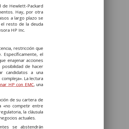
ral de Hewlett-Packard
mentos. Hay, por otra
isos a largo plazo se
 el resto de la deuda
esora HP Inc.
ncia, restricción que
. Específicamente, el
que enajenar acciones
 posibilidad de hacer
car candidatos a una
 compleja». La lectura
onar HP con EMC
, una
ción de su cartera de
 a «no competir entre
gulatoria, la cláusula
egocios actuales.
antes se abstendrán