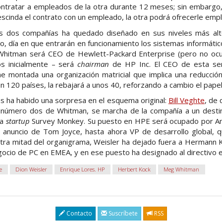
ntratar a empleados de la otra durante 12 meses; sin embargo,
escinda el contrato con un empleado, la otra podrá ofrecerle empl
as dos compañías ha quedado diseñado en sus niveles más alt
o, día en que entrarán en funcionamiento los sistemas informátic
hitman será CEO de Hewlett-Packard Enterprise (pero no ocu
s inicialmente – será
chairman
de HP Inc. El CEO de esta ser
ene montada una organización matricial que implica una reducció
120 países, la rebajará a unos 40, reforzando a cambio el papel 
s ha habido una sorpresa en el esquema original:
Bill Veghte
, de 
l número dos de Whitman, se marcha de la compañía a un desti
a
startup
Survey Monkey. Su puesto en HPE será ocupado por An
l anuncio de Tom Joyce, hasta ahora VP de desarrollo global, 
 otra mitad del organigrama, Weisler ha dejado fuera a Hermann
egocio de PC en EMEA, y en ese puesto ha designado al directivo 
e
Dion Weisler
Enrique Lores. HP
Herbert Kock
Meg Whitman
Contacto
Suscríbete
RSS