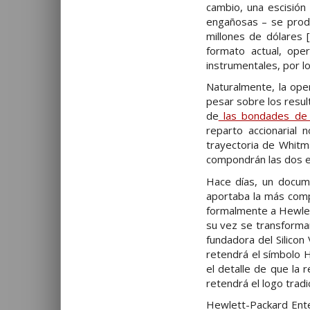
cambio, una escisión
engañosas – se produ
millones de dólares 
formato actual, ope
instrumentales, por l
Naturalmente, la ope
pesar sobre los resul
de
las bondades de 
reparto accionarial 
trayectoria de Whit
compondrán las dos 
Hace días, un docum
aportaba la más compl
formalmente a Hewlet
su vez se transforma
fundadora del Silicon
retendrá el símbolo 
el detalle de que la
retendrá el logo tradic
Hewlett-Packard Ente