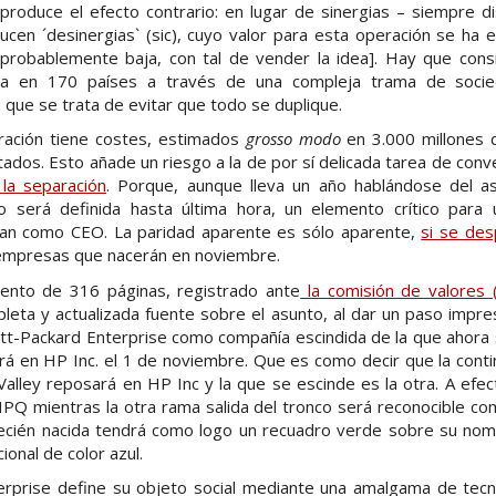
 produce el efecto contrario: en lugar de sinergias – siempre d
cen ´desinergias` (sic), cuyo valor para esta operación se ha
[probablemente baja, con tal de vender la idea]. Hay que con
ra en 170 países a través de una compleja trama de socie
o que se trata de evitar que todo se duplique.
ración tiene costes, estimados
grosso modo
en 3.000 millones 
tados. Esto añade un riesgo a la de por sí delicada tarea de conve
la separación
. Porque, aunque lleva un año hablándose del as
no será definida hasta última hora, un elemento crítico para u
man como CEO. La paridad aparente es sólo aparente,
si se des
empresas que nacerán en noviembre.
ento de 316 páginas, registrado ante
la comisión de valores 
eta y actualizada fuente sobre el asunto, al dar un paso impresc
t-Packard Enterprise como compañía escindida de la que ahora 
rá en HP Inc. el 1 de noviembre. Que es como decir que la conti
 Valley reposará en HP Inc y la que se escinde es la otra. A efec
HPQ mientras la otra rama salida del tronco será reconocible c
 recién nacida tendrá como logo un recuadro verde sobre su nom
ional de color azul.
rprise define su objeto social mediante una amalgama de tecn