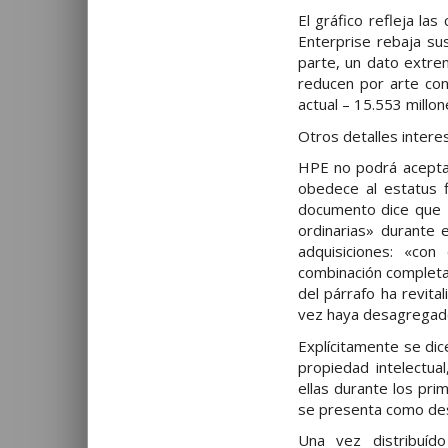
El gráfico refleja la
Enterprise rebaja su
parte, un dato extre
reducen por arte con
actual – 15.553 millo
Otros detalles intere
HPE no podrá aceptar
obedece al estatus f
documento dice que H
ordinarias» durante 
adquisiciones: «con
combinación completa 
del párrafo ha revit
vez haya desagregado
Explícitamente se di
propiedad intelectua
ellas durante los pri
se presenta como des
Una vez distribuíd