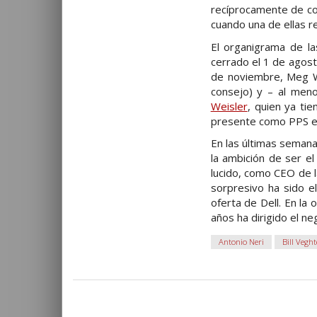
recíprocamente de co
cuando una de ellas r
El organigrama de l
cerrado el 1 de agost
de noviembre, Meg W
consejo) y – al meno
Weisler
, quien ya ti
presente como PPS en 
En las últimas semana
la ambición de ser e
lucido, como CEO de l
sorpresivo ha sido e
oferta de Dell. En la
años ha dirigido el n
Antonio Neri
Bill Veght