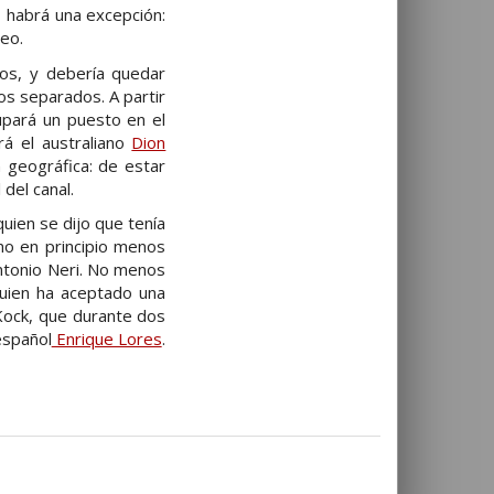
 habrá una excepción:
eo.
os, y debería quedar
os separados. A partir
pará un puesto en el
á el australiano
Dion
n geográfica: de estar
del canal.
quien se dijo que tenía
no en principio menos
tonio Neri. No menos
quien ha aceptado una
 Kock, que durante dos
español
Enrique Lores
.