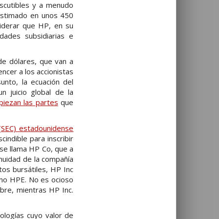
iscutibles y a menudo
 estimado en unos 450
siderar que HP, en su
dades subsidiarias e
de dólares, que van a
ncer a los accionistas
unto, la ecuación del
n juicio global de la
piezan las partes
que
(SEC) estadounidense
indible para inscribir
se llama HP Co, que a
nuidad de la compañía
tos bursátiles, HP Inc
omo HPE. No es ocioso
bre, mientras HP Inc.
ologías cuyo valor de