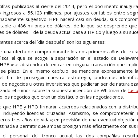
s cifras publicadas al cierre del 2014, pero el documento inaugu
s ingresos a 55.123 millones, por ajustes contables entre seg
madamente sugestivo: HPE nacerá casi sin deuda, sus comprom
table a 486 millones de dólares, de lo que se desprende que
nes de dólares – de la deuda actual pasa a HP Co y luego a su suc
santes acerca del ´día después` son los siguientes:
 una oferta de compra durante los dos primeros años de existe
iscal al que se acoge la separación en el estado de Delaware
PE «se abstendrá de entrar en ninguna transacción que impli
ese plazo. En el mismo capítulo, se menciona expresamente la
 el fin de proseguir nuestra estrategia, podremos identifi
de negocios u otras inversiones que pudieran ser de naturaleza
alizado el rumor sobre la supuesta intención de Whitman de
fusi
 los negocios que eran un obstáculo en las negociaciones.
ce que HPE y HPQ firmarán acuerdos relacionados con la distribu
l, incluyendo licencias cruzadas. Asimismo, se comprometerán
meros tres años de vida»; en previsión de una eventual objeción re
tinada a permitir que ambas prosigan más eficazmente con sus n
o el personal del tronco actual, las dos compañías result