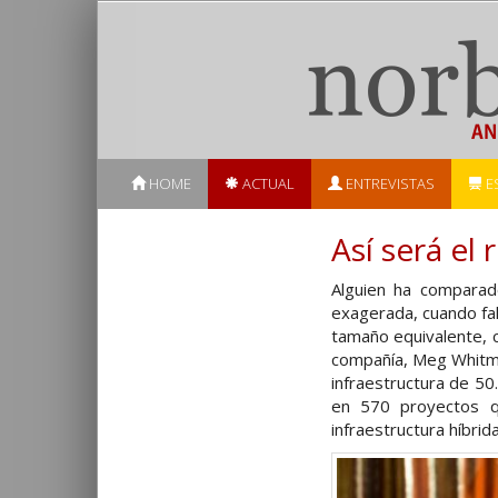
HOME
ACTUAL
ENTREVISTAS
E
Así será el
Alguien ha comparad
exagerada, cuando fa
tamaño equivalente, 
compañía, Meg Whitma
infraestructura de 50
en 570 proyectos q
infraestructura híbrid