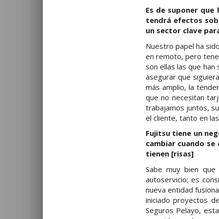
Es de suponer que l
tendrá efectos sobr
un sector clave para
Nuestro papel ha sid
en remoto, pero tene
son ellas las que ha
asegurar que siguier
más amplio, la tende
que no necesitan tarj
trabajamos juntos, s
el cliente, tanto en la
Fujitsu tiene un ne
cambiar cuando se 
tienen [risas]
Sabe muy bien que 
autoservicio; es co
nueva entidad fusiona
iniciado proyectos d
Seguros Pelayo, esta