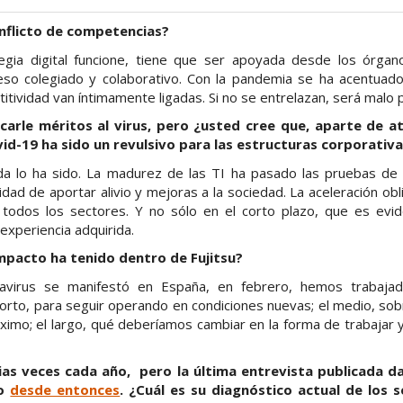
nflicto de competencias?
gia digital funcione, tiene que ser apoyada desde los órgan
o colegiado y colaborativo. Con la pandemia se ha acentuado
titividad van íntimamente ligadas. Si no se entrelazan, será malo 
carle méritos al virus, pero ¿usted cree que, aparte de a
vid-19 ha sido un revulsivo para las estructuras corporativ
da lo ha sido. La madurez de las TI ha pasado las pruebas d
ad de aportar alivio y mejoras a la sociedad. La aceleración ob
todos los sectores. Y no sólo en el corto plazo, que es evid
experiencia adquirida.
mpacto ha tenido dentro de Fujitsu?
avirus se manifestó en España, en febrero, hemos trabajad
orto, para seguir operando en condiciones nuevas; el medio, so
ximo; el largo, qué deberíamos cambiar en la forma de trabajar 
as veces cada año, pero la última entrevista publicada d
do
desde entonces
. ¿Cuál es su diagnóstico actual de los 