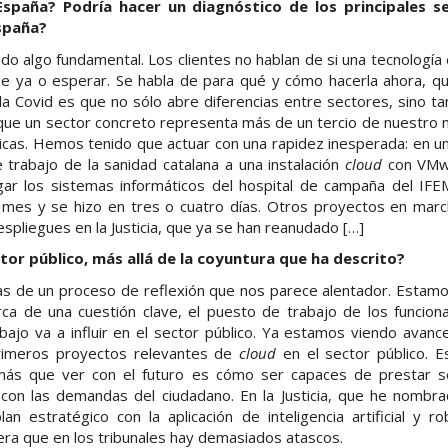
 España? Podría hacer un diagnóstico de los principales s
España?
o algo fundamental. Los clientes no hablan de si una tecnología
arse ya o esperar. Se habla de para qué y cómo hacerla ahora, q
la Covid es que no sólo abre diferencias entre sectores, sino 
que un sector concreto representa más de un tercio de nuestro 
icas. Hemos tenido que actuar con una rapidez inesperada: en un
 trabajo de la sanidad catalana a una instalación
cloud
con VMw
ar los sistemas informáticos del hospital de campaña del IF
 mes y se hizo en tres o cuatro días. Otros proyectos en marc
spliegues en la Justicia, que ya se han reanudado […]
tor público, más allá de la coyuntura que ha descrito?
s de un proceso de reflexión que nos parece alentador. Estamo
rca de una cuestión clave, el puesto de trabajo de los funcion
rabajo va a influir en el sector público. Ya estamos viendo ava
primeros proyectos relevantes de
cloud
en el sector público. E
 más que ver con el futuro es cómo ser capaces de prestar se
 con las demandas del ciudadano. En la Justicia, que he nombr
an estratégico con la aplicación de inteligencia artificial y 
era que en los tribunales hay demasiados atascos.