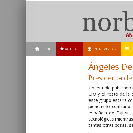
HOME
ACTUAL
ENTREVISTAS
E
Ángeles De
Presidenta de
Un estudio publicado 
CIO y el resto de la
este grupo estaría co
piensan lo contrario
española de Fujitsu,
tecnológicas mientra
tantas otras cosas, se