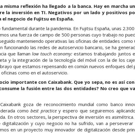
a misma reflexión ha llegado a la banca. Hay en marcha u
e la inversión en TI. Negativos por un lado y positivos p
 el negocio de Fujitsu en España.
o fundamental durante la pandemia. En Fujitsu España, unas 2.30
mos una fuerza de campo de 500 personas cuyo trabajo no pue
n seguido manteniendo operativas las oficinas de entidades como
an funcionando las redes de autoservicio bancario, se ha genera
ncia que llaman
low touch economy:
estamos trabajando juntos 
eta y la integración de la tecnología del móvil con la de los ca
ubrayo que estamos repensando en común nuevos enfoques del 
s oficinas como en el autoservicio.
gocio importante con Caixabank. Que yo sepa, no es así co
consume la fusión entre las dos entidades? No creo que va
Caixabank goza de reconocimiento mundial como banco innov
nsiderada como
best practice
y espero que seguiremos aplicando 
da. En otros sectores, la perspectiva de inversión es asimétric
e digitalización y cuyo negocio no ha sufrido, van a perseverar
mos en un proyecto muy innovador de digitalización desde prin