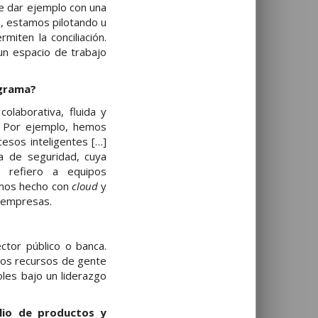
de dar ejemplo con una
o, estamos pilotando u
miten la conciliación.
n espacio de trabajo
igrama?
olaborativa, fluida y
. Por ejemplo, hemos
esos inteligentes […]
a de seguridad, cuya
 refiero a equipos
emos hecho con
cloud
y
5 empresas.
tor público o banca.
los recursos de gente
les bajo un liderazgo
lio de productos y