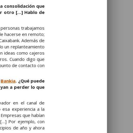
na consolidación que
or otro […] Hablo de
0 personas trabajamos
de hacerse en remoto;
 Caixabank. Además de
do un replanteamiento
en ideas como cajeros
jeros. Cuando digo que
punto de contacto con
n
Bankia
. ¿Qué puede
yan a perder lo que
ador en el canal de
esa experiencia a la
a. Empresas que habían
 […] Por ejemplo, con
cipios de año y ahora