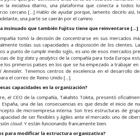
 la iniciativa iBarrio, una plataforma que conecta a todos 
rcio cercano […] Hablo de ayudar porque, lamento decirlo así, 
adelante, una parte se caerán por el camino
insinuado que también Fujitsu tiene que reinventarse […]
ompañía tomó la decisión de concentrarse en sus mercados má
almente todas sus capacidades a disposición de los clientes. La
s a punto de cumplir medio siglo, es uno de esos mercados pref
ncias de
big data
y
analytics
de la compañía para toda Europa est
 los primeros países en los que se ha empezado a trabajar en 
al Annealer.
Tenemos centros de excelencia en el desarrollo de
ra el correo de Reino Unido […].
esas capacidades en la organización?
, el CEO de la compañía, Takahito Tokita, presentó oficialment
a España, una de las consecuencias es que desde el inicio de nu
ncepto de microempresa interna. Son tres estructuras de grupos
capacidad de ser flexibles y ágiles ante el mercado: uno de ciber
isión
cloud
. Y están funcionando francamente bien.
 para modificar la estructura organizativa?