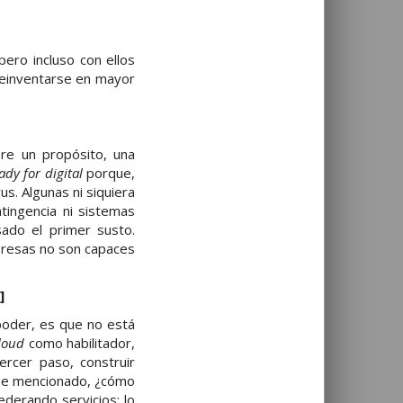
ero incluso con ellos
reinventarse en mayor
re un propósito, una
ady for digital
porque,
s. Algunas ni siquiera
tingencia ni sistemas
ado el primer susto.
mpresas no son capaces
]
 poder, es que no está
loud
como habilitador,
ercer paso, construir
he mencionado, ¿cómo
derando servicios: lo