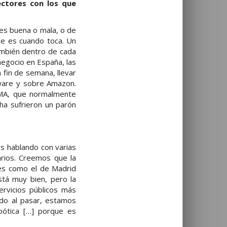
ectores con los que
 es buena o mala, o de
ue es cuando toca. Un
también dentro de cada
negocio en España, las
 fin de semana, llevar
are y sobre Amazon.
EMA, que normalmente
ha sufrieron un parón
s hablando con varias
arios. Creemos que la
nces como el de Madrid
stá muy bien, pero la
rvicios públicos más
ado al pasar, estamos
robótica […] porque es