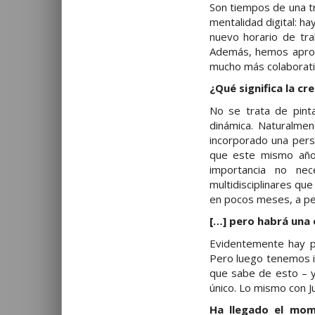
Son tiempos de una tr
mentalidad digital: h
nuevo horario de trab
Además, hemos aprov
mucho más colaborati
¿Qué significa la c
No se trata de pinta
dinámica. Naturalme
incorporado una pers
que este mismo año 
importancia no ne
multidisciplinares q
en pocos meses, a pe
[…] pero habrá una 
Evidentemente hay p
Pero luego tenemos i
que sabe de esto – y
único. Lo mismo con Ju
Ha llegado el mom