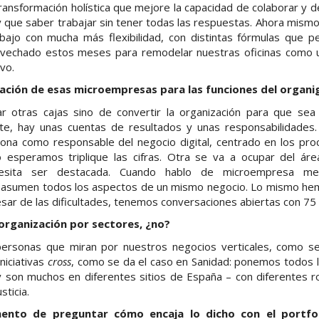
ansformación holística que mejore la capacidad de colaborar y 
ay que saber trabajar sin tener todas las respuestas. Ahora mism
ajo con mucha más flexibilidad, con distintas fórmulas que per
echado estos meses para remodelar nuestras oficinas como u
vo.
reación de esas microempresas para las funciones del organ
r otras cajas sino de convertir la organización para que sea c
nte, hay unas cuentas de resultados y unas responsabilidades
ona como responsable del negocio digital, centrado en los proc
esperamos triplique las cifras. Otra se va a ocupar del áre
cesita ser destacada. Cuando hablo de microempresa me
ue asumen todos los aspectos de un mismo negocio. Lo mismo h
sar de las dificultades, tenemos conversaciones abiertas con 7
organización por sectores, ¿no?
ersonas que miran por nuestros negocios verticales, como sec
niciativas
cross
, como se da el caso en Sanidad: ponemos todos 
 son muchos en diferentes sitios de España – con diferentes ro
sticia.
ento de preguntar cómo encaja lo dicho con el portfo