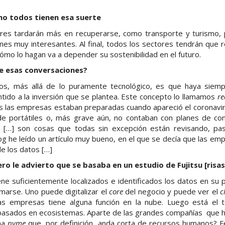
o todos tienen esa suerte
ores tardarán más en recuperarse, como transporte y turismo, p
es muy interesantes. Al final, todos los sectores tendrán que 
mo lo hagan va a depender su sostenibilidad en el futuro.
e esas conversaciones?
, más allá de lo puramente tecnológico, es que haya siemp
tido a la inversión que se plantea. Este concepto lo llamamos
re
 las empresas estaban preparadas cuando apareció el coronaviru
de portátiles o, más grave aún, no contaban con planes de con
[…] son cosas que todas sin excepción están revisando, pas
g he leído un artículo muy bueno, en el que se decía que las e
de los datos […]
ero le advierto que se basaba en un estudio de Fujitsu [risas
ne suficientemente localizados e identificados los datos en su
marse. Uno puede digitalizar el
core
del negocio y puede ver el
c
s empresas tiene alguna función en la nube. Luego está el t
basados en ecosistemas. Aparte de las grandes compañías que 
na
pyme
que, por definición, anda corta de recursos humanos? Fe