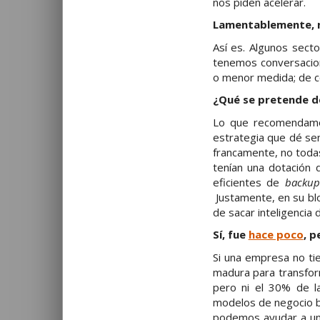
nos piden acelerar.
Lamentablemente, n
Así es. Algunos sect
tenemos conversacion
o menor medida; de có
¿Qué se pretende d
Lo que recomendamos
estrategia que dé sen
francamente, no todas
tenían una dotación 
eficientes de
backup
Justamente, en su blo
de sacar inteligencia 
Sí, fue
hace poco
, p
Si una empresa no tie
madura para transfor
pero ni el 30% de la
modelos de negocio 
podemos ayudar a u