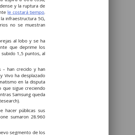
dense y la ruptura de
ente
le costará tiempo
.
la infraestructura 5G,
arios no se muestran
orejas al lobo y se ha
ente que deprime los
 subido 1,5 puntos, al
 – han crecido y han
 y Vivo ha desplazado
matismo en la disputa
o que sigue creciendo
ientras Samsung queda
Research).
e hacer públicas sus
Phone sumaron 28.960
nuevo segmento de los