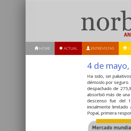
HOME
ACTUAL
ENTREVISTAS
E
4 de mayo,
Ha sido, sin paliativ
démoslo por seguro. S
despachado de 275,8
absorbió más de una c
descenso fue del 
inicialmente limitado
Popal, primera respon