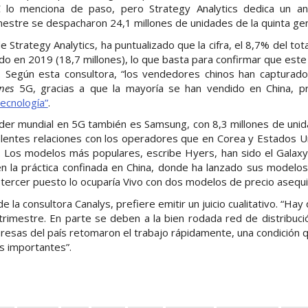
lo menciona de paso, pero Strategy Analytics dedica un aná
mestre se despacharon 24,1 millones de unidades de la quinta ge
 Strategy Analytics, ha puntualizado que la cifra, el 8,7% del tot
do en 2019 (18,7 millones), lo que basta para confirmar que est
. Según esta consultora, “los vendedores chinos han captura
ones
5G, gracias a que la mayoría se han vendido en China, pr
tecnología”
.
der mundial en 5G también es Samsung, con 8,3 millones de unid
celentes relaciones con los operadores que en Corea y Estados U
s. Los modelos más populares, escribe Hyers, han sido el Gala
en la práctica confinada en China, donde ha lanzado sus model
 tercer puesto lo ocuparía Vivo con dos modelos de precio asequi
de la consultora Canalys, prefiere emitir un juicio cualitativo. “Ha
trimestre. En parte se deben a la bien rodada red de distribució
esas del país retomaron el trabajo rápidamente, una condición 
s importantes”.