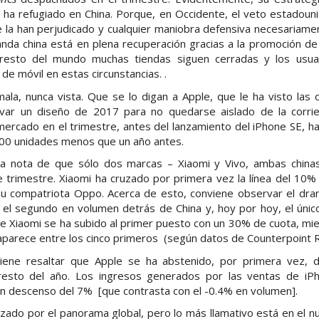
a refugiado en China. Porque, en Occidente, el veto estadouni
e la han perjudicado y cualquier maniobra defensiva necesariam
da china está en plena recuperación gracias a la promoción de 
resto del mundo muchas tiendas siguen cerradas y los usu
e móvil en estas circunstancias. .
ala, nunca vista. Que se lo digan a Apple, que le ha visto las 
var un diseño de 2017 para no quedarse aislado de la corri
mercado en el trimestre, antes del lanzamiento del iPhone SE, ha
00 unidades menos que un año antes.
 nota de que sólo dos marcas – Xiaomi y Vivo, ambas chinas
 trimestre. Xiaomi ha cruzado por primera vez la línea del 10%
su compatriota Oppo. Acerca de esto, conviene observar el dra
, el segundo en volumen detrás de China y, hoy por hoy, el únic
ue Xiaomi se ha subido al primer puesto con un 30% de cuota, m
aparece entre los cinco primeros (según datos de Counterpoint 
viene resaltar que Apple se ha abstenido, por primera vez, d
 resto del año. Los ingresos generados por las ventas de i
un descenso del 7% [que contrasta con el -0.4% en volumen].
zado por el panorama global, pero lo más llamativo está en el 