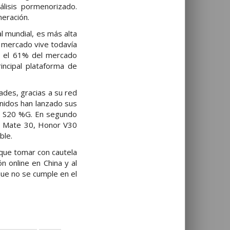
lisis pormenorizado.
neración.
al mundial, es más alta
e mercado vive todavía
do el 61% del mercado
incipal plataforma de
ades, gracias a su red
nidos han lanzado sus
xy S20 %G. En segundo
os Mate 30, Honor V30
ble.
y que tomar con cautela
n online en China y al
que no se cumple en el