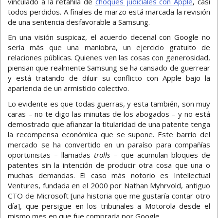
vinculado a la retahila de
choques judiciales con Apple
, casi
todos perdidos. A finales de marzo está marcada la revisión
de una sentencia desfavorable a Samsung.
En una visión suspicaz, el acuerdo decenal con Google no
sería más que una maniobra, un ejercicio gratuito de
relaciones públicas. Quienes ven las cosas con generosidad,
piensan que realmente Samsung se ha cansado de guerrear
y está tratando de diluir su conflicto con Apple bajo la
apariencia de un armisticio colectivo.
Lo evidente es que todas guerras, y esta también, son muy
caras – no te digo las minutas de los abogados – y no está
demostrado que afianzar la titularidad de una patente tenga
la recompensa económica que se supone. Este barrio del
mercado se ha convertido en un paraíso para compañías
oportunistas – llamadas
trolls
– que acumulan bloques de
patentes sin la intención de producir otra cosa que una o
muchas demandas. El caso más notorio es Intellectual
Ventures, fundada en el 2000 por Nathan Myhrvold, antiguo
CTO de Microsoft [una historia que me gustaría contar otro
día], que persigue en los tribunales a Motorola desde el
mismo mes en que fue comprada por Google.