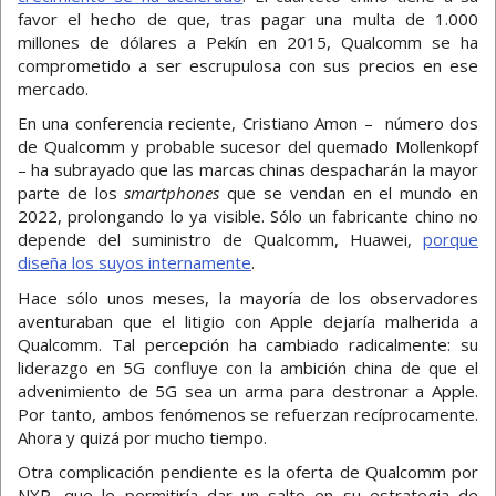
favor el hecho de que, tras pagar una multa de 1.000
millones de dólares a Pekín en 2015, Qualcomm se ha
comprometido a ser escrupulosa con sus precios en ese
mercado.
En una conferencia reciente, Cristiano Amon – número dos
de Qualcomm y probable sucesor del quemado Mollenkopf
– ha subrayado que las marcas chinas despacharán la mayor
parte de los
smartphones
que se vendan en el mundo en
2022, prolongando lo ya visible. Sólo un fabricante chino no
depende del suministro de Qualcomm, Huawei,
porque
diseña los suyos internamente
.
Hace sólo unos meses, la mayoría de los observadores
aventuraban que el litigio con Apple dejaría malherida a
Qualcomm. Tal percepción ha cambiado radicalmente: su
liderazgo en 5G confluye con la ambición china de que el
advenimiento de 5G sea un arma para destronar a Apple.
Por tanto, ambos fenómenos se refuerzan recíprocamente.
Ahora y quizá por mucho tiempo.
Otra complicación pendiente es la oferta de Qualcomm por
NXP, que le permitiría dar un salto en su estrategia de