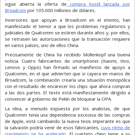
sigue abierta la oferta de
compra hostil lanzada por
Broadcom
por 105.000 millones de dólares.
Inversores que apoyan a Broadcom en el intento, han
manifestado el temor a que los problemas regulatorios y
judiciales de Qualcomm se estiren durante años y, por ellos,
se retrasen las autorizaciones que la transacción requiere
en varios países, uno de ellos China.
Precisamente de China ha recibido Mollenkopf una buena
noticia. Cuatro fabricantes de
smartphones
(Xiaomi, Vivo,
Lenovo y Oppo) han firmado un manifiesto de apoyo a
Qualcomm, en el que advierten que si cayera en manos de
Broadcom, la combinación crearía una situación monopólica
con el resultado de encarecer los chips que ahora compran
a las dos partes. El texto está manifiestamente dirigido a
convencer al gobierno de Pekín de bloquear la OPA.
La idea, a menudo expuesta por los analistas, de que
Qualcomm tenía una dependencia excesiva de las compras
de Apple, está cambiando: la nueva tesis imperante es que
la salvación podría venir de esos fabricantes,
cuyo ritmo de
crecimiento se ha acelerado
. El cuarteto chino tiene a su