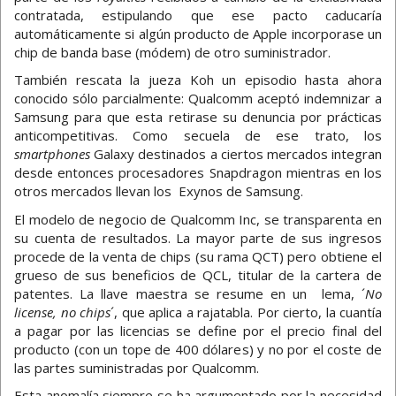
contratada, estipulando que ese pacto caducaría
automáticamente si algún producto de Apple incorporase un
chip de banda base (módem) de otro suministrador.
También rescata la jueza Koh un episodio hasta ahora
conocido sólo parcialmente: Qualcomm aceptó indemnizar a
Samsung para que esta retirase su denuncia por prácticas
anticompetitivas. Como secuela de ese trato, los
smartphones
Galaxy destinados a ciertos mercados integran
desde entonces procesadores Snapdragon mientras en los
otros mercados llevan los Exynos de Samsung.
El modelo de negocio de Qualcomm Inc, se transparenta en
su cuenta de resultados. La mayor parte de sus ingresos
procede de la venta de chips (su rama QCT) pero obtiene el
grueso de sus beneficios de QCL, titular de la cartera de
patentes. La llave maestra se resume en un lema, ´
No
license, no chips
´, que aplica a rajatabla. Por cierto, la cuantía
a pagar por las licencias se define por el precio final del
producto (con un tope de 400 dólares) y no por el coste de
las partes suministradas por Qualcomm.
Esta anomalía siempre se ha argumentado por la necesidad