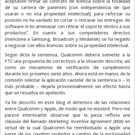
aceptasen firmar un contrato de licencia sobre la totalidad
de su cartera de patentes [con independencia de que
usaran o no esa propiedad intelectual]; para reforzar su
posición no ha vacilado en cortar o retrasar las entregas de
software ni en amenazar con retirar el soporte técnico a sus
productos”. En cuanto a sus competidores directos
(menciona a Samsung, Broadcom y Mediatek) se ha negado
a negociar con ellos licencias sobre su propiedad intelectual.
Según dicta la sentencia, Qualcomm deberá someter a la
FTC una propuesta de correctivos a la situación descrita, así
como un mecanismo de verificación de cumplimiento
durante los próximos siete años. Ahora está en manos de la
comisión solicitar la aplicación cautelar de la sentencia o – lo
más probable – dejarla provisionalmente sin efecto hasta
que se resuelva en apelación.
Ya he descrito en este blog el deterioro de las relaciones
entre Qualcomm y Apple, de modo que no insistiré. Pero me
parece interesante observar que la jueza reflota una
cláusula del llamado
Marketing Incentive Agreement (MIA)
en
virtud de la cual Qualcomm ha reembolsado a Apple una
parte de los
royalties
recibidos a cambio de la exclusividad