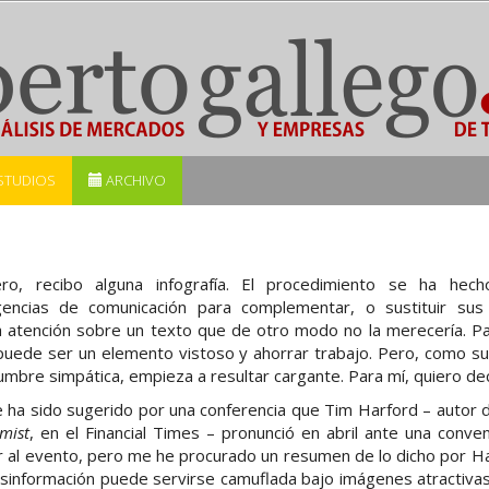
STUDIOS
ARCHIVO
o, recibo alguna infografía. El procedimiento se ha hech
encias de comunicación para complementar, o sustituir sus
a atención sobre un texto que de otro modo no la merecería. P
 puede ser un elemento vistoso y ahorrar trabajo. Pero, como su
umbre simpática, empieza a resultar cargante. Para mí, quiero dec
e ha sido sugerido por una conferencia que Tim Harford – autor d
mist
, en el Financial Times – pronunció en abril ante una conv
r al evento, pero me he procurado un resumen de lo dicho por Ha
 desinformación puede servirse camuflada bajo imágenes atractiva