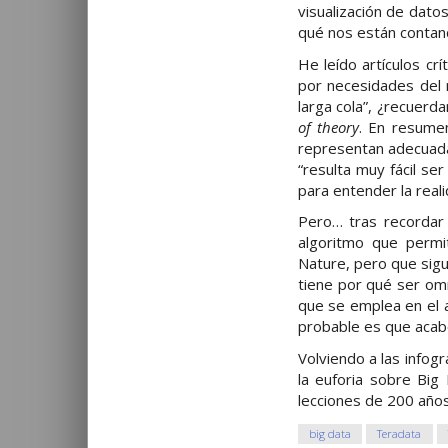
visualización de dato
qué nos están contand
He leído artículos cr
por necesidades del 
larga cola”, ¿recuerd
of theory
. En resume
representan adecuada
“resulta muy fácil se
para entender la real
Pero… tras recordar 
algoritmo que permit
Nature, pero que sigue
tiene por qué ser omn
que se emplea en el a
probable es que acab
Volviendo a las infog
la euforia sobre Big
lecciones de 200 años 
big data
Teradata