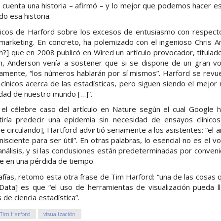
s cuenta una historia – afirmó – y lo mejor que podemos hacer 
o esa historia.
íticos de Harford sobre los excesos de entusiasmo con respecto
marketing. En concreto, ha polemizado con el ingenioso Chris A
an?] que en 2008 publicó en Wired un artículo provocador, titula
n, Anderson venía a sostener que si se dispone de un gran v
mente, “los números hablarán por sí mismos”. Harford se revuel
r cínicos acerca de las estadísticas, pero siguen siendo el me
idad de nuestro mundo […]”.
el célebre caso del artículo en Nature según el cual Google h
iría predecir una epidemia sin necesidad de ensayos clínico
 circulando], Hartford advirtió seriamente a los asistentes: “el a
isciente para ser útil”. En otras palabras, lo esencial no es el 
nálisis, y si las conclusiones están predeterminadas por conveni
e en una pérdida de tiempo.
rafías, retomo esta otra frase de Tim Harford: “una de las cosa
 Data] es que “el uso de herramientas de visualización pueda ll
de ciencia estadística”.
Tim Harford
visualización