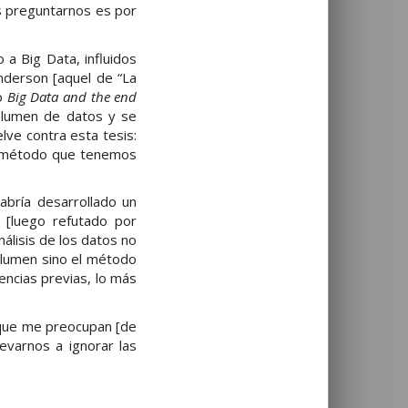
es preguntarnos es por
 a Big Data, influidos
nderson [aquel de “La
do
Big Data and the end
olumen de datos y se
ve contra esta tesis:
jor método que tenemos
abría desarrollado un
s [luego refutado por
nálisis de los datos no
volumen sino el método
encias previas, lo más
s que me preocupan [de
evarnos a ignorar las