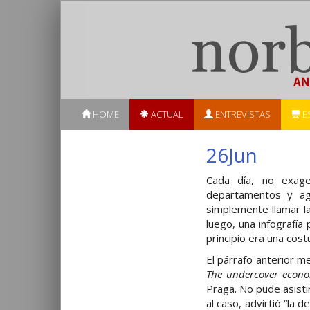
HOME
ACTUAL
ENTREVISTAS
E
26Jun
Cada día, no exager
departamentos y ag
simplemente llamar l
luego, una infografía
principio era una cost
El párrafo anterior m
The undercover econo
Praga. No pude asisti
al caso, advirtió “la