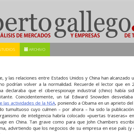
STUDIOS
ARCHIVO
e, y las relaciones entre Estados Unidos y China han alcanzado 
ómo podrían volver a la normalidad. Recuerde el lector que en 2
a declaraba que el ciberespionaje industrial (chino) había 
isitante. Coincidentemente, un tal Edward Snowden desvela
e las actividades de la NSA
, poniendo a Obama en un aprieto del 
íodo tumultuoso cuyo culmen – por ahora – ha sido la publicac
organismo de inteligencia habría colocado «puertas traseras» e
aje en China. Tan grave como para que John Chambers escribie
ma, advirtiendo que los negocios de su empresa en ese país (y 