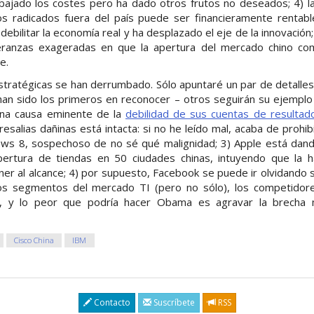
bajado los costes pero ha dado otros frutos no deseados; 4) la n
os radicados fuera del país puede ser financieramente rentab
debilitar la economía real y ha desplazado el eje de la innovación
ranzas exageradas en que la apertura del mercado chino comp
e.
stratégicas se han derrumbado. Sólo apuntaré un par de detalle
an sido los primeros en reconocer – otros seguirán su ejemplo 
una causa eminente de la
debilidad de sus cuentas de resultad
esalias dañinas está intacta: si no he leído mal, acaba de prohi
ws 8, sospechoso de no sé qué malignidad; 3) Apple está dan
ertura de tiendas en 50 ciudades chinas, intuyendo que la h
er al alcance; 4) por supuesto, Facebook se puede ir olvidando 
los segmentos del mercado TI (pero no sólo), los competidor
e, y lo peor que podría hacer Obama es agravar la brecha 
Cisco China
IBM
Contacto
Suscríbete
RSS