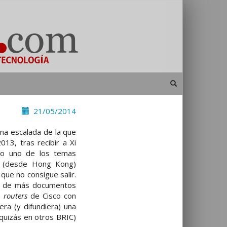
21/05/2014
una escalada de la que
013, tras recibir a Xi
sido uno de los temas
ba (desde Hong Kong)
que no consigue salir.
ión de más documentos
n
routers
de Cisco con
ra (y difundiera) una
quizás en otros BRIC)