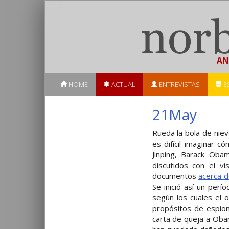
HOME
ACTUAL
ENTREVISTAS
E
21May
Rueda la bola de niev
es difícil imaginar c
Jinping, Barack Obam
discutidos con el v
documentos
acerca d
Se inició así un per
según los cuales el 
propósitos de espion
carta de queja a Oba