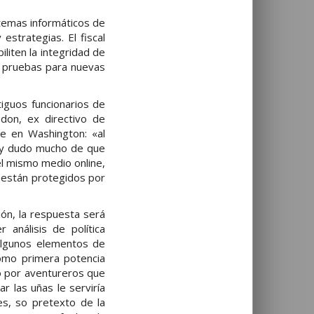
temas informáticos de
strategias. El fiscal
liten la integridad de
e pruebas para nuevas
iguos funcionarios de
don, ex directivo de
te en Washington: «al
, y dudo mucho de que
el mismo medio online,
e están protegidos por
ión, la respuesta será
 análisis de política
 algunos elementos de
omo primera potencia
o por aventureros que
r las uñas le serviría
es, so pretexto de la