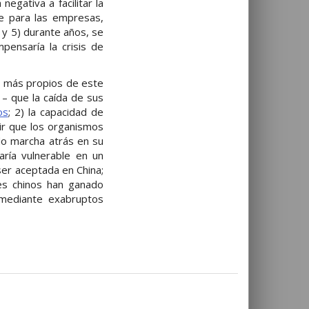
egativa a facilitar la
le para las empresas,
; y 5) durante años, se
ensaría la crisis de
s más propios de este
– que la caída de sus
os
; 2) la capacidad de
bir que los organismos
do marcha atrás en su
aría vulnerable en un
ser aceptada en China;
es chinos han ganado
mediante exabruptos