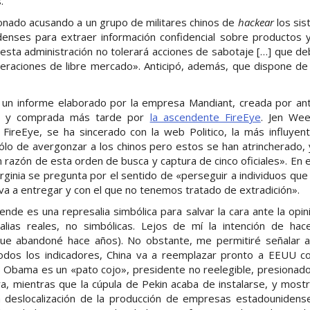
.
onado acusando a un grupo de militares chinos de
hackear
los sis
nses para extraer información confidencial sobre productos y e
esta administración no tolerará acciones de sabotaje […] que debi
eraciones de libre mercado». Anticipó, además, que dispone d
 un informe elaborado por la empresa Mandiant, creada por ant
UU y comprada más tarde por
la ascendente FireEye
. Jen Wee
FireEye, se ha sincerado con la web Politico, la más influyen
 sólo de avergonzar a los chinos pero estos se han atrincherado
 razón de esta orden de busca y captura de cinco oficiales». En 
Virginia se pregunta por el sentido de «perseguir a individuos qu
va a entregar y con el que no tenemos tratado de extradición».
nde es una represalia simbólica para salvar la cara ante la opin
lias reales, no simbólicas. Lejos de mí la intención de hacer
o que abandoné hace años). No obstante, me permitiré señalar
todos los indicadores, China va a reemplazar pronto a EEUU c
) Obama es un «pato cojo», presidente no reelegible, presionad
, mientras que la cúpula de Pekin acaba de instalarse, y mostra
la deslocalización de la producción de empresas estadounidens