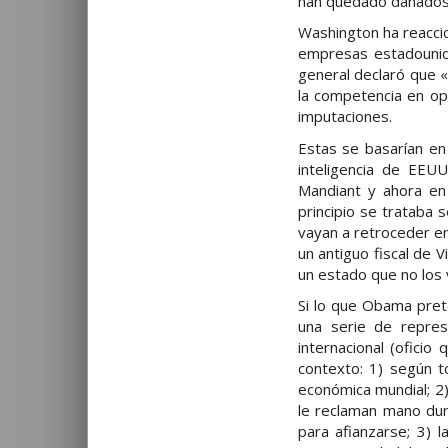
han quedado dañados
Washington ha reacci
empresas estadounide
general declaró que «
la competencia en op
imputaciones.
Estas se basarían en
inteligencia de EE
Mandiant y ahora en 
principio se trataba
vayan a retroceder en
un antiguo fiscal de 
un estado que no los 
Si lo que Obama prete
una serie de represa
internacional (ofici
contexto: 1) según 
económica mundial; 2
le reclaman mano dura
para afianzarse; 3) 