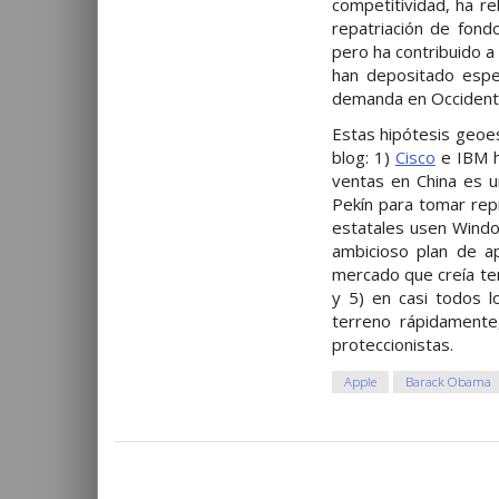
competitividad, ha re
repatriación de fond
pero ha contribuido a 
han depositado espe
demanda en Occident
Estas hipótesis geoe
blog: 1)
Cisco
e IBM h
ventas en China es 
Pekín para tomar repr
estatales usen Windo
ambicioso plan de ap
mercado que creía ten
y 5) en casi todos 
terreno rápidament
proteccionistas.
Apple
Barack Obama