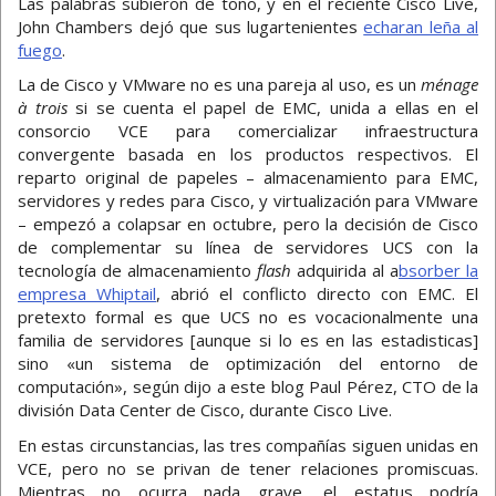
Las palabras subieron de tono, y en el reciente Cisco Live,
John Chambers dejó que sus lugartenientes
echaran leña al
fuego
.
La de Cisco y VMware no es una pareja al uso, es un
ménage
à trois
si se cuenta el papel de EMC, unida a ellas en el
consorcio VCE para comercializar infraestructura
convergente basada en los productos respectivos. El
reparto original de papeles – almacenamiento para EMC,
servidores y redes para Cisco, y virtualización para VMware
– empezó a colapsar en octubre, pero la decisión de Cisco
de complementar su línea de servidores UCS con la
tecnología de almacenamiento
flash
adquirida al a
bsorber la
empresa Whiptail
, abrió el conflicto directo con EMC. El
pretexto formal es que UCS no es vocacionalmente una
familia de servidores [aunque si lo es en las estadisticas]
sino «un sistema de optimización del entorno de
computación», según dijo a este blog Paul Pérez, CTO de la
división Data Center de Cisco, durante Cisco Live.
En estas circunstancias, las tres compañías siguen unidas en
VCE, pero no se privan de tener relaciones promiscuas.
Mientras no ocurra nada grave, el estatus podría