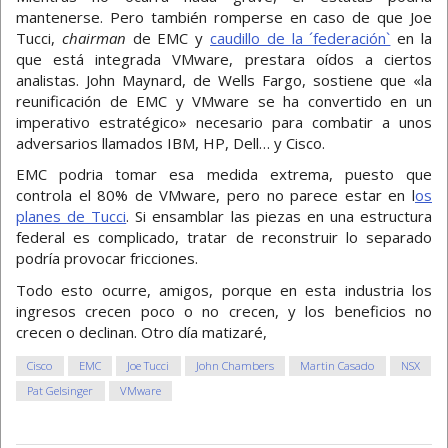
mantenerse. Pero también romperse en caso de que Joe
Tucci,
chairman
de EMC y
caudillo de la ´federación`
en la
que está integrada VMware, prestara oídos a ciertos
analistas. John Maynard, de Wells Fargo, sostiene que «la
reunificación de EMC y VMware se ha convertido en un
imperativo estratégico» necesario para combatir a unos
adversarios llamados IBM, HP, Dell… y Cisco.
EMC podria tomar esa medida extrema, puesto que
controla el 80% de VMware, pero no parece estar en l
os
planes de Tucci
. Si ensamblar las piezas en una estructura
federal es complicado, tratar de reconstruir lo separado
podría provocar fricciones.
Todo esto ocurre, amigos, porque en esta industria los
ingresos crecen poco o no crecen, y los beneficios no
crecen o declinan. Otro día matizaré,
Cisco
EMC
Joe Tucci
John Chambers
Martin Casado
NSX
Pat Gelsinger
VMware