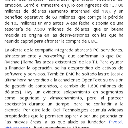
emoción. Cerró el trimestre en julio con ingresos de 13.100
millones de dólares (aumento interanual del 1%), y un
beneficio operativo de 63 millones, que corrige la pérdida
de 103 millones un año antes. A esa fecha, disponía de una
tesorería de 7.500 millones de dólares, que en buena
medida se origina en las desinversiones con las que ha
reunido capital para afrontar la compra de EMC.
La oferta de la compañía integrada abarcará PC, servidores,
almacenamiento y
networking
, que conforman lo que Dell
[Michael] llama ´las áreas existentes` de las T.I. Para ayudar
a financiar la operación, se ha desprendido de activos de
software y servicios. También EMC ha soltado lastre [casi a
última hora ha vendido a la canadiense OpenText su división
de gestión de contenidos, a cambio de 1.600 millones de
dólares]. Hay un evidente solapamiento en segmentos
como seguridad y almacenamiento, pero al parecer
coexistirán durante un tiempo, para no confundir a la
clientela. Por otro lado, Dell Technologies acumula valiosas
propiedades que le permiten aspirar a ser una potencia en
´las nuevas áreas` a las que alude su fundador:
Pivotal,
Virtustream
y, fundamentalmente, VMware.