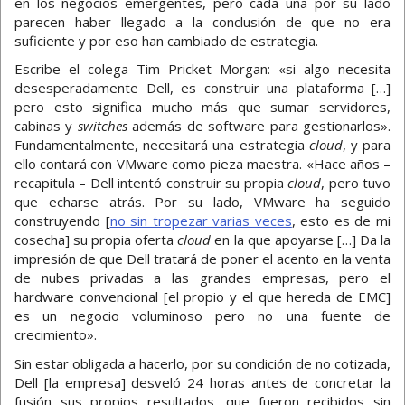
en los negocios emergentes, pero cada una por su lado
parecen haber llegado a la conclusión de que no era
suficiente y por eso han cambiado de estrategia.
Escribe el colega Tim Pricket Morgan: «si algo necesita
desesperadamente Dell, es construir una plataforma […]
pero esto significa mucho más que sumar servidores,
cabinas y
switches
además de software para gestionarlos».
Fundamentalmente, necesitará una estrategia
cloud
, y para
ello contará con VMware como pieza maestra. «Hace años –
recapitula – Dell intentó construir su propia
cloud
, pero tuvo
que echarse atrás. Por su lado, VMware ha seguido
construyendo [
no sin tropezar varias veces
, esto es de mi
cosecha] su propia oferta
cloud
en la que apoyarse […] Da la
impresión de que Dell tratará de poner el acento en la venta
de nubes privadas a las grandes empresas, pero el
hardware convencional [el propio y el que hereda de EMC]
es un negocio voluminoso pero no una fuente de
crecimiento».
Sin estar obligada a hacerlo, por su condición de no cotizada,
Dell [la empresa] desveló 24 horas antes de concretar la
fusión sus propios resultados, que fueron recibidos sin