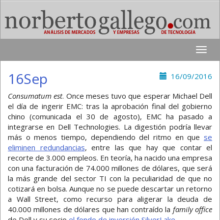
Toggle
naviga
16Sep
16/09/2016
Consumatum est
. Once meses tuvo que esperar Michael Dell
el día de ingerir EMC: tras la aprobación final del gobierno
chino (comunicada el 30 de agosto), EMC ha pasado a
integrarse en Dell Technologies. La digestión podría llevar
más o menos tiempo, dependiendo del ritmo en que
se
eliminen redundancias
, entre las que hay que contar el
recorte de 3.000 empleos. En teoría, ha nacido una empresa
con una facturación de 74.000 millones de dólares, que será
la más grande del sector TI con la peculiaridad de que no
cotizará en bolsa. Aunque no se puede descartar un retorno
a Wall Street, como recurso para aligerar la deuda de
40.000 millones de dólares que han contraído la
family office
de Dell y su socio
el fondo de inversión SilverLake
.