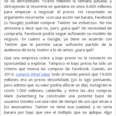
se ha derrumbado: 10.800 millones la semana pasada, y
detrayendo la tesorería se quedaría en unos 6.000 millones
para empezar a negociar el precio. Ha resucitado un
argumento recurrente: «con una acción tan barata, Facebook
(o Google) podrían comprar Twitter sin esfuerzo». No me
atreverìa a decir que no, pero ¿para qué? Sin necesidad de
comprarla, Facebook podría seguir asfixiando su modelo de
negocio. En cuanto a Google, ya tiene un acuerdo con
Twitter que le permite sacar suficiente partido de la
audiencia de esta. Vuelvo a lo de antes: ¿para qué?
Que una empresa cotice a bajo precio no la convierte en
oportunidad a explotar. Tampoco el bajo precio ha sido un
criterio que mueva las compras de Facebook. Cuando, en
2014,
compró What´sApp
todo el mundo pensó que 19.000
millones era un precio desorbitado [yo lo sigo pensando,
pero admito que su valor podría aflorar un día]. Instagram le
costó 1.000 millones, calderilla, y entre las dos compras
Mark Zuckerberg ha construído una potente base de
usuarios móviles con una ratio de tiempo de uso que atrae a
los anunciantes. Twitter no tiene esa cualidad, y no sería
barara por bajo que sea el múltiplo que se aplique. Algo