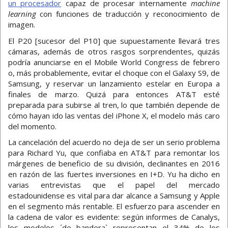
un procesador
capaz de procesar internamente
machine
learning
con funciones de traducción y reconocimiento de
imagen.
El P20 [sucesor del P10] que supuestamente llevará tres
cámaras, además de otros rasgos sorprendentes, quizás
podría anunciarse en el Mobile World Congress de febrero
o, más probablemente, evitar el choque con el Galaxy S9, de
Samsung, y reservar un lanzamiento estelar en Europa a
finales de marzo. Quizá para entonces AT&T esté
preparada para subirse al tren, lo que también depende de
cómo hayan ido las ventas del iPhone X, el modelo más caro
del momento.
La cancelación del acuerdo no deja de ser un serio problema
para Richard Yu, que confiaba en AT&T para remontar los
márgenes de beneficio de su división, declinantes en 2016
en razón de las fuertes inversiones en I+D. Yu ha dicho en
varias entrevistas que el papel del mercado
estadounidense es vital para dar alcance a Samsung y Apple
en el segmento más rentable. El esfuerzo para ascender en
la cadena de valor es evidente: según informes de Canalys,
los modelos ´de bandera` representan el 34% de los